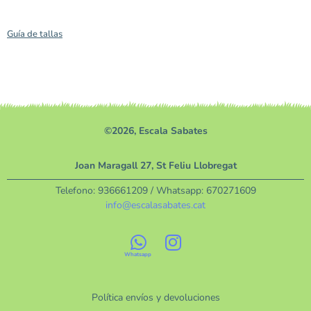
Guía de tallas
©2026, Escala Sabates
Joan Maragall 27, St Feliu Llobregat
Telefono:
936661209
/ Whatsapp:
670271609
info@escalasabates.cat
Política envíos y devoluciones