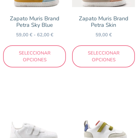
Temporada
Zapato Muris Brand
Zapato Muris Brand
Otoño/Invierno
Petra Sky Blue
Petra Skin
Primavera/Verano
59,00
€
-
62,00
€
59,00
€
SELECCIONAR
SELECCIONAR
Precio
OPCIONES
OPCIONES
57 €
62 €