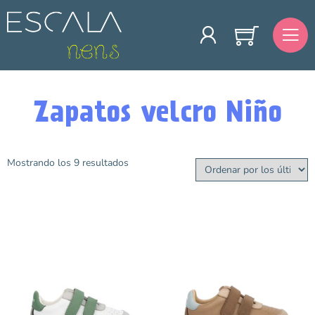
Zapatos velcro Niño
Mostrando los 9 resultados
Talla
20
21
22
23
24
25
26
27
28
29
30
31
32
33
34
35
Color