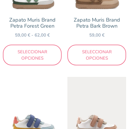
Azul
Blanco
Zapato Muris Brand
Zapato Muris Brand
Petra Forest Green
Petra Bark Brown
Coral
59,00
€
-
62,00
€
59,00
€
Cuero
Mostaza
SELECCIONAR
SELECCIONAR
Multicolor
OPCIONES
OPCIONES
Nude
Verde
Marca
Blanditos by Crios
Müris