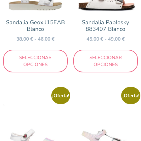
Turquesa
Verde
Sandalia Geox J15EAB
Sandalia Pablosky
Blanco
883407 Blanco
38,00
€
-
46,00
€
45,00
€
-
49,00
€
Marca
Blanditos by Crios
SELECCIONAR
SELECCIONAR
OPCIONES
OPCIONES
Chetto
Conguitos
Coqueflex
¡Oferta!
¡Oferta!
Geox
Gioseppo
Igor
Munich
Müris