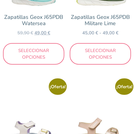
Niña
Zapatillas Geox J65PDB
Zapatillas Geox J65PDB
Niño
Watersea
Militare Lime
Outlet
59,90
€
49,00
€
45,00
€
-
49,00
€
Color
SELECCIONAR
SELECCIONAR
OPCIONES
OPCIONES
Amarillo
Azul
Beig
¡Oferta!
¡Oferta!
Blanco
Cuero
Estampado
Fucsia
Granate