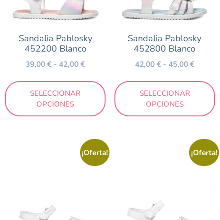
Mustang
Nens
Sandalia Pablosky
Sandalia Pablosky
New Balance
452200 Blanco
452800 Blanco
Pablosky
39,00
€
-
42,00
€
42,00
€
-
45,00
€
Reebok
Saguaro
SELECCIONAR
SELECCIONAR
OPCIONES
OPCIONES
Skechers
Victoria
¡Oferta!
¡Oferta!
Temporada
Otoño/Invierno
Primavera/Verano