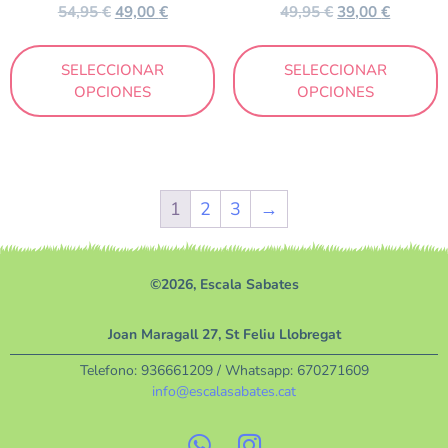
54,95
€
49,00
€
49,95
€
39,00
€
SELECCIONAR
SELECCIONAR
OPCIONES
OPCIONES
1
2
3
→
©2026, Escala Sabates
Joan Maragall 27, St Feliu Llobregat
Telefono:
936661209
/ Whatsapp:
670271609
info@escalasabates.cat