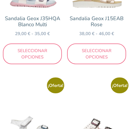
Gris
Kaki
Sandalia Geox J35HQA
Sandalia Geox J15EAB
Blanco Multi
Rose
Lila
29,00
€
-
35,00
€
38,00
€
-
46,00
€
Marrón
Mostaza
SELECCIONAR
SELECCIONAR
Multicolor
OPCIONES
OPCIONES
Naranja
Negro
Nude
¡Oferta!
¡Oferta!
Oro
Plata
Rojo
Rosa
Taupe