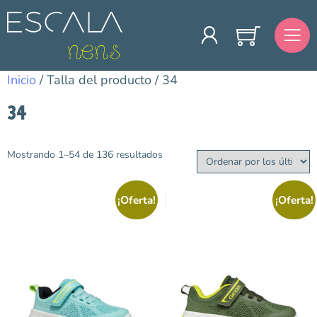
Inicio
/ Talla del producto / 34
34
Mostrando 1–54 de 136 resultados
Categorías
Agua
¡Oferta!
¡Oferta!
Avance Temporada
Primavera/Verano
Bebé
Barefoot
Colegiales