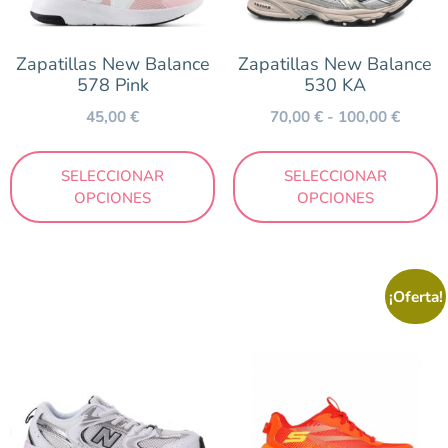
Biomecanics
Blanditos by Crios
Zapatillas New Balance
Zapatillas New Balance
Geox
578 Pink
530 KA
Gioseppo
45,00
€
70,00
€
-
100,00
€
Nens
New Balance
SELECCIONAR
SELECCIONAR
OPCIONES
OPCIONES
Pablosky
Skechers
¡Oferta!
Temporada
Otoño/Invierno
Primavera/Verano