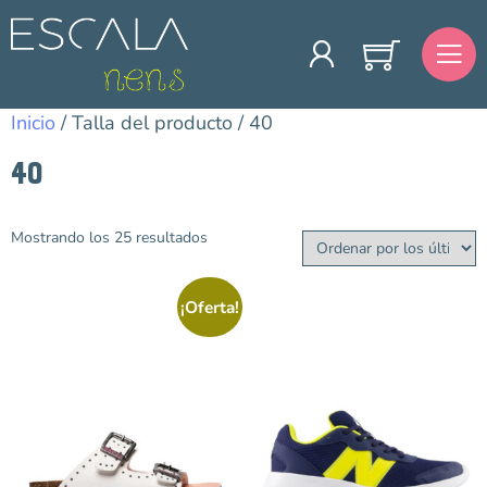
Inicio
/ Talla del producto / 40
40
Mostrando los 25 resultados
Categorías
Primavera/Verano
¡Oferta!
Barefoot
Colegiales
Niña
Niño
Outlet