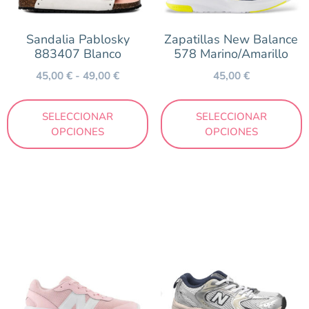
Sandalia Pablosky
Zapatillas New Balance
Color
883407 Blanco
578 Marino/Amarillo
Azul
45,00
€
-
49,00
€
45,00
€
Blanco
SELECCIONAR
SELECCIONAR
Gris
OPCIONES
OPCIONES
Marrón
Naranja
Negro
Rosa
Verde
Marca