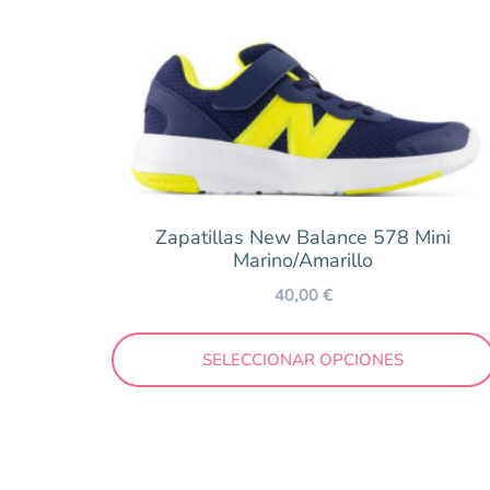
Munich
Müris
Mustang
Nens
New Balance
Pablosky
Reebok
Zapatillas New Balance 578 Mini
Marino/Amarillo
Robeez
40,00
€
Saguaro
Skechers
SELECCIONAR OPCIONES
Victoria
Zapy