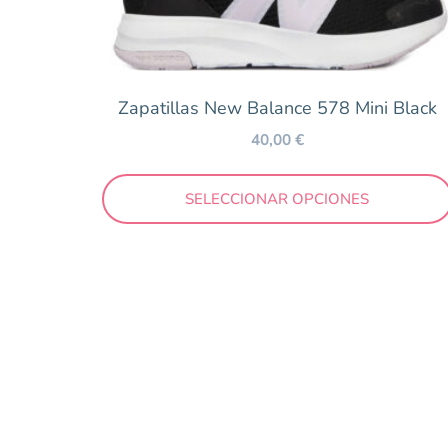
Verde
Marca
Zapatillas New Balance 578 Mini Black
Biomecanics
40,00
€
Blanditos by Crios
Bobux
SELECCIONAR OPCIONES
Collegien
Conguitos
Coqueflex
Flexibles by Vul.ladi
Geox
Gioseppo
Igor