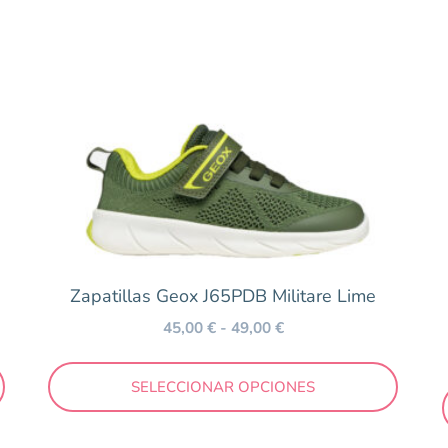
Zapatillas Geox J65PDB Militare Lime
45,00
€
-
49,00
€
25
26
27
28
29
30
31
32
3
SELECCIONAR OPCIONES