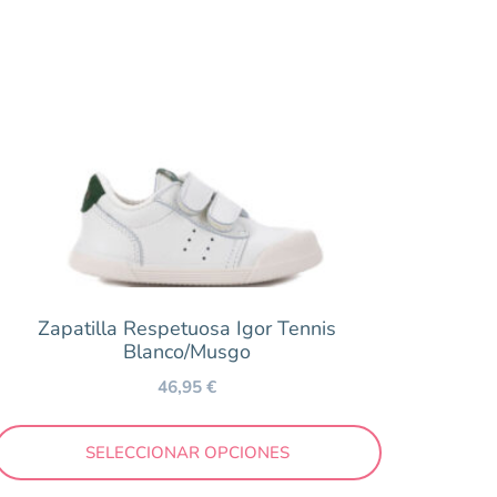
Zapatilla Respetuosa Igor Tennis
Blanco/Musgo
3
34
35
36
37
38
39
46,95
€
SELECCIONAR OPCIONES