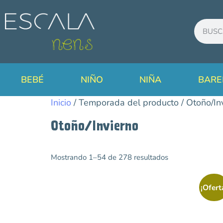
BEBÉ
NIÑO
NIÑA
BARE
Inicio
/ Temporada del producto / Otoño/In
Otoño/Invierno
Mostrando 1–54 de 278 resultados
Categorías
Agua
¡Ofert
Avance Temporada
Primavera/Verano