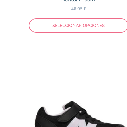
Lila
46,95
€
Marrón
Mostaza
SELECCIONAR OPCIONES
Multicolor
Naranja
Negro
Nude
Oro
Plata
Plomo
Rojo
Rosa
Taupe
Turquesa