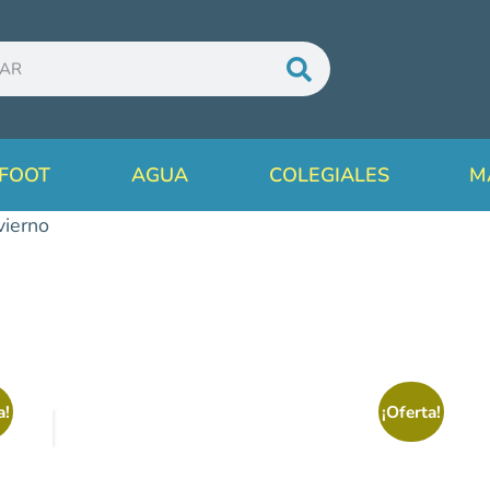
FOOT
AGUA
COLEGIALES
M
vierno
a!
¡Oferta!