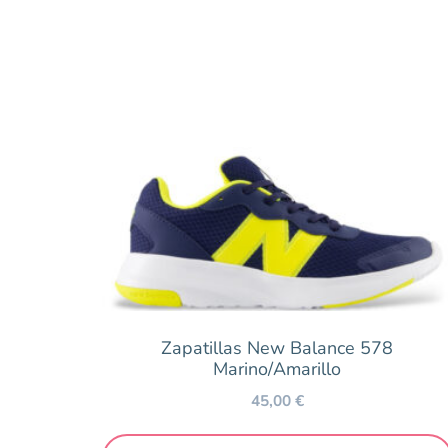
Precio
19 €
Zapatillas New Balance 578
Marino/Amarillo
45,00
€