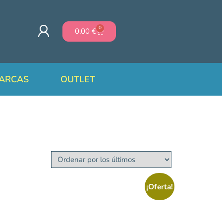
0
0,00
€
ARCAS
OUTLET
¡Oferta!