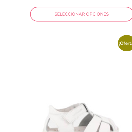
Negro
SELECCIONAR OPCIONES
Nude
Plomo
Rojo
¡Ofert
Rosa
Taupe
Turquesa
Verde
Marca
Attipas
Biomecanics
Blanditos by Crios