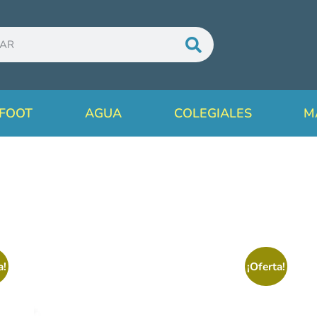
FOOT
AGUA
COLEGIALES
M
a!
¡Oferta!