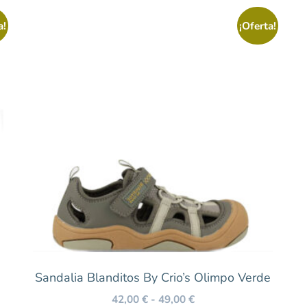
a!
¡Oferta!
Sandalia Blanditos By Crio’s Olimpo Verde
42,00
€
-
49,00
€