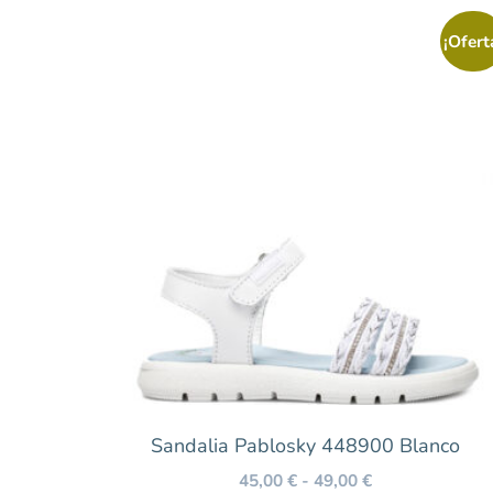
Blanco
¡Ofert
Caldera
Coral
Cuero
Estampado
Fucsia
Granate
Gris
Kaki
Lila
Marrón
Mostaza
Sandalia Pablosky 448900 Blanco
Multicolor
45,00
€
-
49,00
€
Naranja