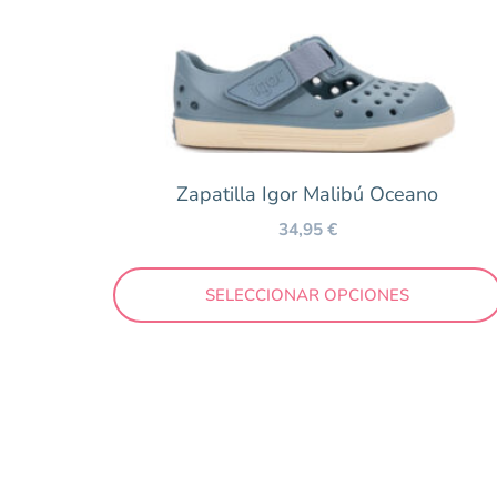
Saguaro
Victoria
Zapy
Temporada
Zapatilla Igor Malibú Oceano
Otoño/Invierno
34,95
€
Primavera/Verano
SELECCIONAR OPCIONES
Precio
10 €