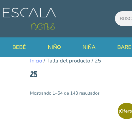
BEBÉ
NIÑO
NIÑA
BARE
Inicio
/ Talla del producto / 25
25
Mostrando 1–54 de 143 resultados
Categorías
Agua
¡Ofert
Avance Temporada
Primavera/Verano