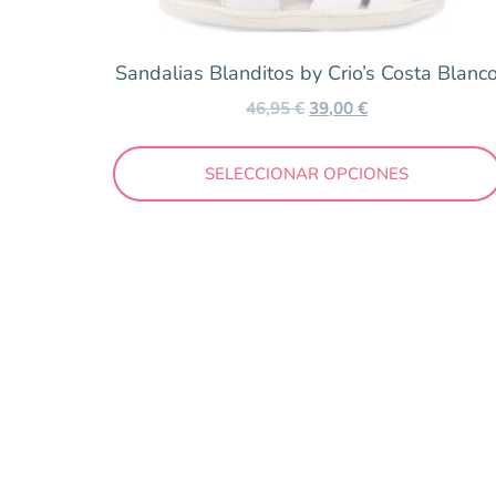
Collegien
Conguitos
Sandalias Blanditos by Crio’s Costa Blanc
Coqueflex
46,95
€
39,00
€
Geox
Gioseppo
SELECCIONAR OPCIONES
Igor
Munich
Müris
Mustang
Nens
New Balance
Nike
Pablosky
Reebok