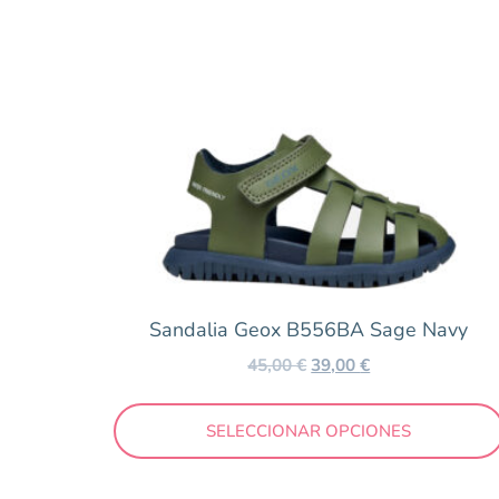
Bebé
Barefoot
Colegiales
Más vendidos
Niña
Niño
Outlet
Color
Sandalia Geox B556BA Sage Navy
45,00
€
39,00
€
Amarillo
Arena
SELECCIONAR OPCIONES
Azul
Beig