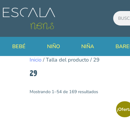
BEBÉ
NIÑO
NIÑA
BARE
Inicio
/ Talla del producto / 29
29
Mostrando 1–54 de 169 resultados
Categorías
Agua
¡Ofert
Avance Temporada
Primavera/Verano