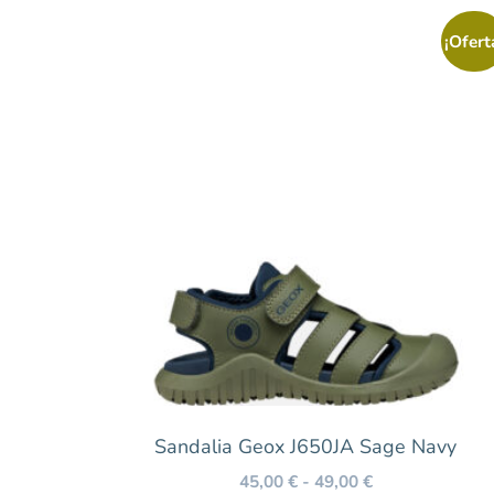
Caldera
¡Ofert
Cuero
Estampado
Fucsia
Granate
Gris
Kaki
Lila
Marrón
Multicolor
Naranja
Negro
Sandalia Geox J650JA Sage Navy
Nude
45,00
€
-
49,00
€
Oro