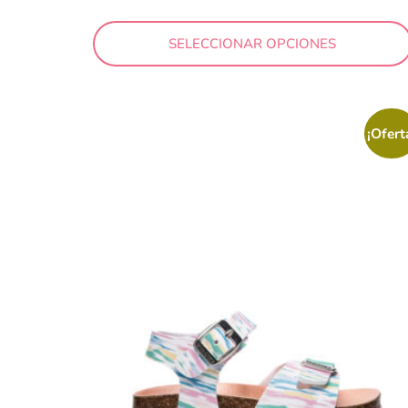
Plata
SELECCIONAR OPCIONES
Plomo
Rojo
Rosa
¡Ofert
Taupe
Turquesa
Verde
Marca
Biomecanics
Blanditos by Crios
Chetto
Conguitos