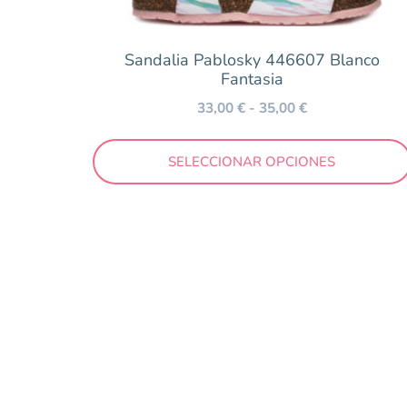
Coqueflex
Flexibles by Vul.ladi
Sandalia Pablosky 446607 Blanco
Geox
Fantasia
Gioseppo
33,00
€
-
35,00
€
Igor
SELECCIONAR OPCIONES
Munich
Müris
Mustang
Nens
New Balance
Pablosky
Reebok
Saguaro
Skechers