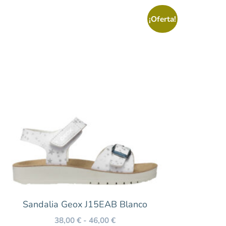
¡Oferta!
Sandalia Geox J15EAB Blanco
38,00
€
-
46,00
€