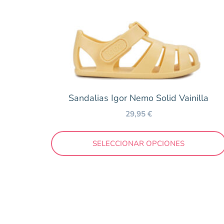
Victoria
Zapy
Temporada
Otoño/Invierno
Sandalias Igor Nemo Solid Vainilla
Primavera/Verano
29,95
€
Precio
SELECCIONAR OPCIONES
10 €