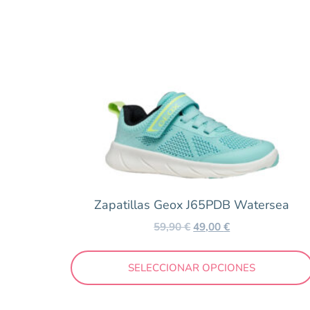
Bebé
Barefoot
Colegiales
Niña
Niño
Outlet
Color
Zapatillas Geox J65PDB Watersea
Amarillo
59,90
€
49,00
€
Arena
Azul
SELECCIONAR OPCIONES
Beig
Blanco