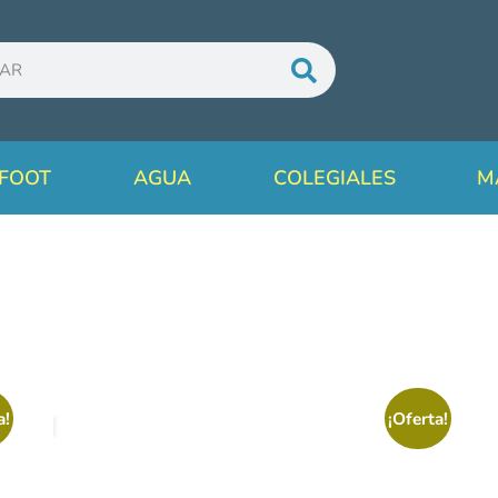
FOOT
AGUA
COLEGIALES
M
a!
¡Oferta!