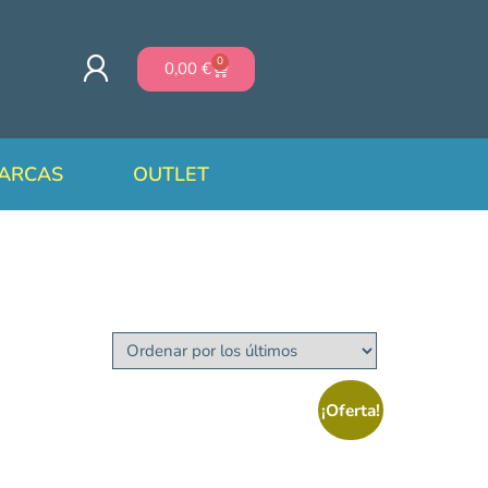
0
0,00
€
ARCAS
OUTLET
¡Oferta!